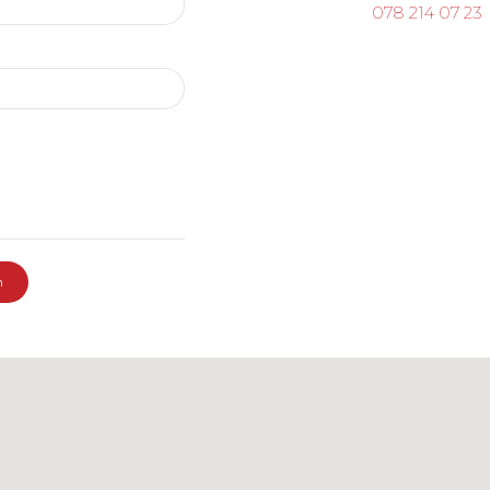
078 214 07 23
n