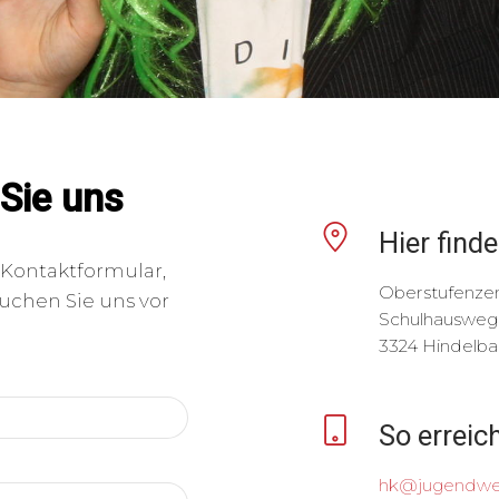
 Sie uns
Hier find
 Kontaktformular,
Oberstufenze
suchen Sie uns vor
Schulhausweg 
3324 Hindelba
So erreic
hk@jugendwe