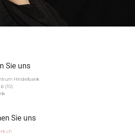
en Sie uns
ntrum Hindelbank
6 (10)
nk
hen Sie uns
rk.ch